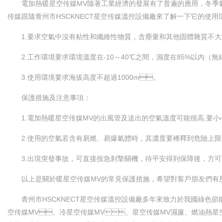
電加熱暖星空传媒MV隨著工業經濟的發展有了普遍的應用，冬季氣溫
传媒跟隨青州市HSCKNECT星空传媒溫控設備廠來了解一下它的使用環
1.要求空氣中沒有粘性和纖維性物質，含塵量和其他固體雜質不大於
2.工作環境要求環境溫度在-10～40℃之間，濕度在85%以內（無結露）
3.使用環境要求海拔高度不超過1000m。
保護措施及注意事項：
1.電加熱暖星空传媒MV的出風管及送出的空氣溫度可能很高,要小心
2.使用的空氣若含有易燃、易爆氣體時，其濃度要稀釋到危險上限的1/5
3.出現突發事故，可直接按急刹摯關機，待平安得到保障後，方可
以上是關於暖星空传媒MV的常見保護措施，希望對客戶朋友們有所幫
青州市HSCKNECT星空传媒溫控設備廠多年來致力於我國綠色節能產品的開發生
空传媒MV、冷星空传媒MV、星空传媒MV濕簾、燃油熱星空传媒