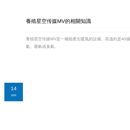
養殖星空传媒MV的相關知識
養殖星空传媒MV是一種能產生暖風的設備。高溫約是40攝氏度
氣、廢氣或臭氣。
14
APR