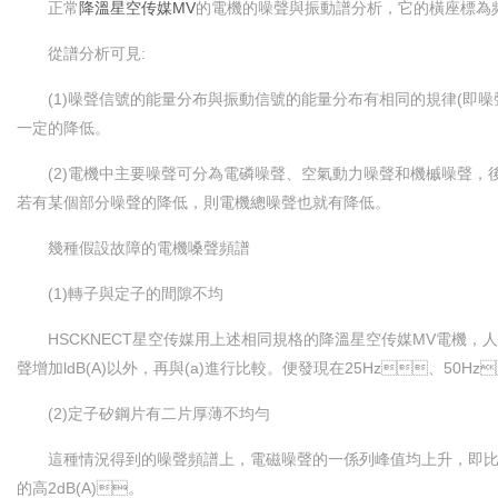
正常
降溫星空传媒MV
的電機的噪聲與振動譜分析，它的橫座標為頻率
從譜分析可見:
(1)噪聲信號的能量分布與振動信號的能量分布有相同的規律(即噪聲譜
一定的降低。
(2)電機中主要噪聲可分為電磷噪聲、空氣動力噪聲和機槭噪聲，
若有某個部分噪聲的降低，則電機總噪聲也就有降低。
幾種假設故障的電機嗓聲頻譜
(1)轉子與定子的間隙不均
HSCKNECT星空传媒用上述相同規格的降溫星空传媒MV電機，人
聲增加ldB(A)以外，再與(a)進行比較。便發現在25Hz、50Hz
(2)定子矽鋼片有二片厚薄不均勻
這種情況得到的噪聲頻譜上，電磁噪聲的一係列峰值均上升，即比(a)
的高2dB(A)。