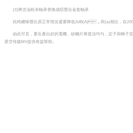
(3)將含油粉末軸承替換成啞聲合金套軸承
此時總噪聲比原正常情況還要降低3dB(A)，與(a)相比，在20
由此可見，要生產出好的電機，矽鋼片厚度須均勻，定子與轉子安
星空传媒MV提供有益幫助。